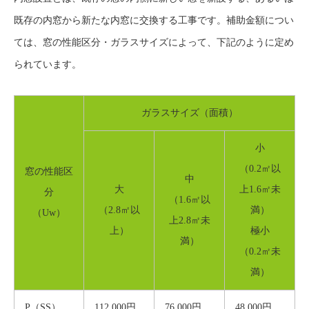
既存の内窓から新たな内窓に交換する工事です。補助金額につい
ては、窓の性能区分・ガラスサイズによって、下記のように定め
られています。
ガラスサイズ（面積）
小
（0.2㎡以
窓の性能区
中
大
上1.6㎡未
分
（1.6㎡以
（2.8㎡以
満）
（Uw）
上2.8㎡未
上）
極小
満）
（0.2㎡未
満）
P（SS）
112,000円
76,000円
48,000円