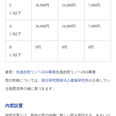
S
36,000円
24,000円
7,000円
1.5以下
A
36,000円
24,000円
7,000円
1.9以下
B
0円
0円
0円
2.3以下
参照：
先進的窓リノベ2024事業
先進的窓リノベ2024事業
窓の性能については、
国立研究開発法人建築研究所
が公表してい
る熱貫流率の値に基づきます。
内窓設置
内窓設置とは、既存の窓の内側に新しい窓を新設する、あるいは