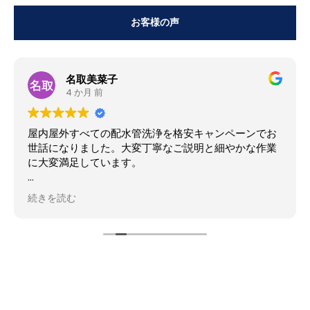
お客様の声
名取美菜子
4 か月 前
屋内屋外すべての配水管洗浄を格安キャンペーンでお
世話になりました。大変丁寧なご説明と細やかな作業
に大変満足しています。
要所要所で状況と作業内容を詳しくご説明されなが
続きを読む
ら、丁寧かつ迅速に作業して下さいました。こちらか
らの些細な質問にも快くお応え頂き、また日頃から自
分でできるケアの方法も教えて頂き、終始、楽しく気
持ちのよい時間でした。最後に他サービスのご案内も
頂きましたが、押し付けのような営業は一切ありませ
んでした。
今回ご対応頂いたＴ町さんの仕事に対する姿勢は素晴