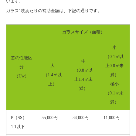
います。
ガラス1枚あたりの補助金額は、下記の通りです。
ガラスサイズ（面積）
小
（0.1㎡以
窓の性能区
中
大
上0.8㎡未
分
（0.8㎡以
（1.4㎡以
満）
（Uw）
上1.4㎡未
上）
極小
満）
（0.1㎡未
満）
P（SS）
55,000円
34,000円
11,000円
1.1以下