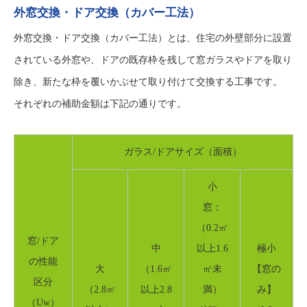
外窓交換・ドア交換（カバー工法）
外窓交換・ドア交換（カバー工法）とは、住宅の外壁部分に設置
されている外窓や、ドアの既存枠を残して窓ガラスやドアを取り
除き、新たな枠を覆いかぶせて取り付けて交換する工事です。
それぞれの補助金額は下記の通りです。
ガラス/ドアサイズ（面積）
小
窓：
（0.2㎡
窓/ドア
中
以上1.6
極小
の性能
大
（1.6㎡
㎡未
【窓の
区分
（2.8㎡
以上2.8
満）
み】
（Uw）