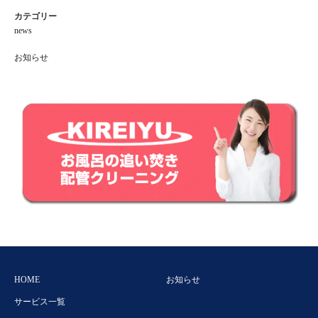
らしいものでした。フレンドリーなコミュニケーショ
カテゴリー
ンをとりながらこちらの要望を聞き取りながら、丁寧
news
に作業を進められました。また、同行された同僚スタ
ッフのことを「彼はきちんと丁寧な作業をするスタッ
お知らせ
フです」「彼はとても頑張る後輩です」と好印象を抱
けるようなご紹介された点がとても気持ちがよく、彼
女自身のお人柄の良さを感じ、安心感につながりまし
た。
同行されたＹ岸さんも、笑顔を絶やさず汗を流しなが
らテキパキと作業してくださいました。最後に「単発
の作業として終わらせるのではなくお客様との御縁を
大切にしたい」との想いをお話下さいました。
スタッフの方々にも作業内容にも大変満足していま
す。また何かあればご相談したいと思います。この度
は本当にありがとうございました。
HOME
お知らせ
サービス一覧
フリーダイヤル
お問い合わせ