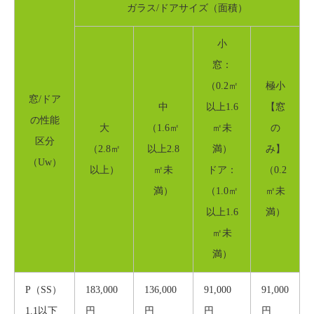
ガラス/ドアサイズ（面積）
小
窓：
（0.2㎡
極小
窓/ドア
中
以上1.6
【窓
の性能
大
（1.6㎡
㎡未
の
区分
（2.8㎡
以上2.8
満）
み】
（Uw）
以上）
㎡未
ドア：
（0.2
満）
（1.0㎡
㎡未
以上1.6
満）
㎡未
満）
P（SS）
183,000
136,000
91,000
91,000
1.1以下
円
円
円
円