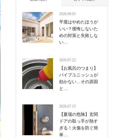
2026.08.05
平屋はやめたほうが
いい？後悔しないた
めの対策と失敗しな
い…
2026.07.22
【お風呂のつまり】
パイプユニッシュが
効かない…その原因
と…
2026.07.15
【夏場の危険】玄関
ドアの取っ手が熱す
ぎる！火傷を防ぐ簡
単…